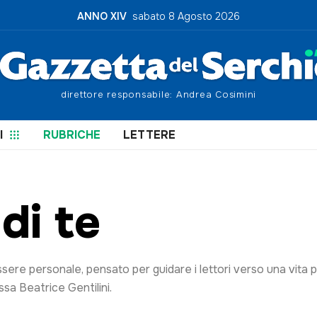
ANNO XIV
sabato 8 Agosto 2026
direttore responsabile: Andrea Cosimini
le
I
RUBRICHE
LETTERE
di te
briche.
re personale, pensato per guidare i lettori verso una vita pi
ssa Beatrice Gentilini.
ntenuti sponsorizzati. Per richieste pubblicitarie visita la