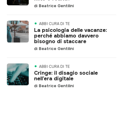
di
Beatrice Gentilini
ABBI CURA DI TE
La psicologia delle vacanze:
perché abbiamo davvero
bisogno di staccare
di
Beatrice Gentilini
ABBI CURA DI TE
Cringe: il disagio sociale
nell’era digitale
di
Beatrice Gentilini