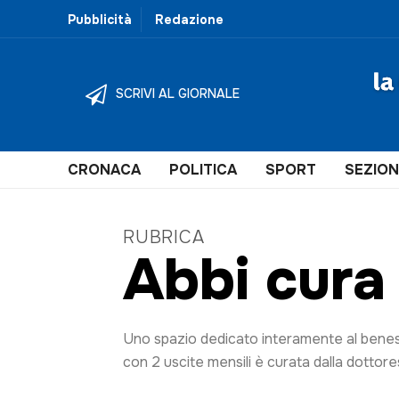
Pubblicità
Redazione
SCRIVI AL GIORNALE
Scrivi al giorna
CRONACA
POLITICA
SPORT
SEZION
RUBRICA
Redazione
Abbi cura 
Per repliche, comunicati stampa, lettere, ru
redazione@lagazzettadelserchio.net
Uno spazio dedicato interamente al benesse
Commerciale
con 2 uscite mensili è curata dalla dottore
Per collaborazioni editoriali, proposte di co
pagina dedicata
pubblicita
.