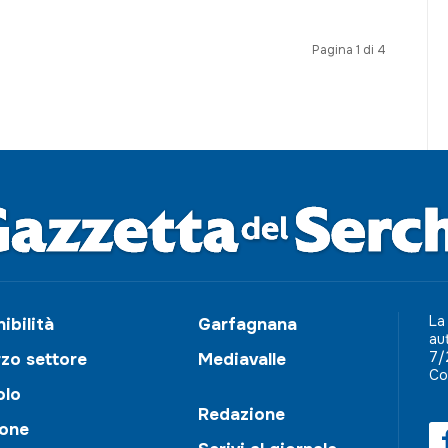
Pagina 1 di 4
La
ibilità
Garfagnana
au
7/
rzo settore
Mediavalle
Co
olo
Redazione
ione