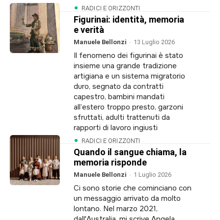
RADICI E ORIZZONTI
Figurinai: identità, memoria
e verità
Manuele Bellonzi
-
13 Luglio 2026
Il fenomeno dei figurinai è stato
insieme una grande tradizione
artigiana e un sistema migratorio
duro, segnato da contratti
capestro, bambini mandati
all’estero troppo presto, garzoni
sfruttati, adulti trattenuti da
rapporti di lavoro ingiusti
RADICI E ORIZZONTI
Quando il sangue chiama, la
memoria risponde
Manuele Bellonzi
-
1 Luglio 2026
Ci sono storie che cominciano con
un messaggio arrivato da molto
lontano. Nel marzo 2021,
dall'Australia, mi scrive Angela