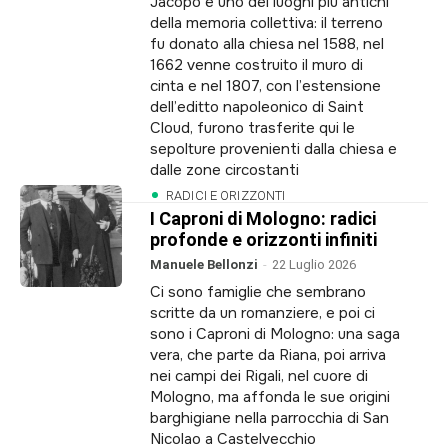
Jacopo è uno dei luoghi più antichi
Commerciale
della memoria collettiva: il terreno
Per collaborazioni editoriali, proposte di
fu donato alla chiesa nel 1588, nel
1662 venne costruito il muro di
contenuti sponsorizzati. Per richieste
cinta e nel 1807, con l’estensione
pubblicitarie visita la pagina dedicata
pubblicita
.
dell’editto napoleonico di Saint
commerciale@lagazzettadelserchio.net
Cloud, furono trasferite qui le
sepolture provenienti dalla chiesa e
dalle zone circostanti
RADICI E ORIZZONTI
I Caproni di Mologno: radici
profonde e orizzonti infiniti
Manuele Bellonzi
-
22 Luglio 2026
Ci sono famiglie che sembrano
scritte da un romanziere, e poi ci
sono i Caproni di Mologno: una saga
vera, che parte da Riana, poi arriva
nei campi dei Rigali, nel cuore di
Mologno, ma affonda le sue origini
barghigiane nella parrocchia di San
Nicolao a Castelvecchio