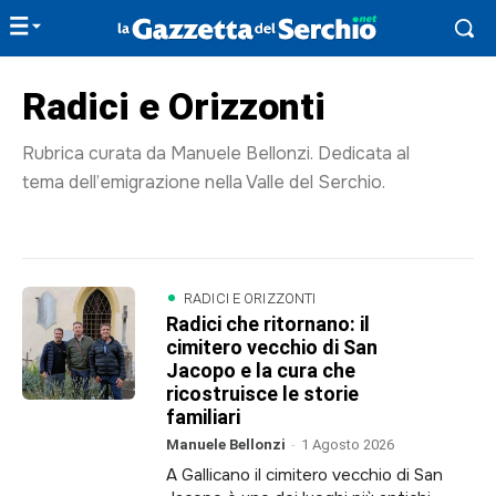
Radici e Orizzonti
Rubrica curata da Manuele Bellonzi. Dedicata al
tema dell’emigrazione nella Valle del Serchio.
Scrivi al giornale
RADICI E ORIZZONTI
Radici che ritornano: il
cimitero vecchio di San
Redazione
Jacopo e la cura che
Per repliche, comunicati stampa, lettere,
ricostruisce le storie
rubriche.
familiari
redazione@lagazzettadelserchio.net
Manuele Bellonzi
-
1 Agosto 2026
A Gallicano il cimitero vecchio di San