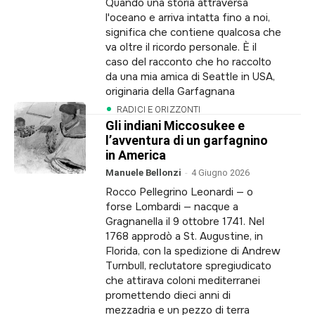
Quando una storia attraversa
l'oceano e arriva intatta fino a noi,
significa che contiene qualcosa che
va oltre il ricordo personale. È il
caso del racconto che ho raccolto
da una mia amica di Seattle in USA,
originaria della Garfagnana
RADICI E ORIZZONTI
Gli indiani Miccosukee e
l’avventura di un garfagnino
in America
Manuele Bellonzi
-
4 Giugno 2026
Rocco Pellegrino Leonardi — o
forse Lombardi — nacque a
Gragnanella il 9 ottobre 1741. Nel
1768 approdò a St. Augustine, in
Florida, con la spedizione di Andrew
Turnbull, reclutatore spregiudicato
che attirava coloni mediterranei
promettendo dieci anni di
mezzadria e un pezzo di terra